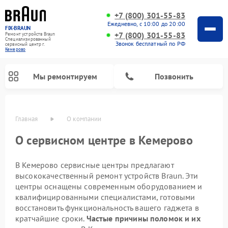
+7 (800) 301-55-83
Ежедневно, с 10:00 до 20:00
FIX-BRAUN
+7 (800) 301-55-83
Ремонт устройств Braun
Специализированный
Звонок бесплатный по РФ
cервисный центр г.
Кемерово
Мы ремонтируем
Позвонить
Главная
О компании
О сервисном центре в Кемерово
В Кемерово сервисные центры предлагают
высококачественный ремонт устройств Braun. Эти
центры оснащены современным оборудованием и
квалифицированными специалистами, готовыми
восстановить функциональность вашего гаджета в
Ремонт водонагревателей Braun
кратчайшие сроки.
Частые причины поломок и их