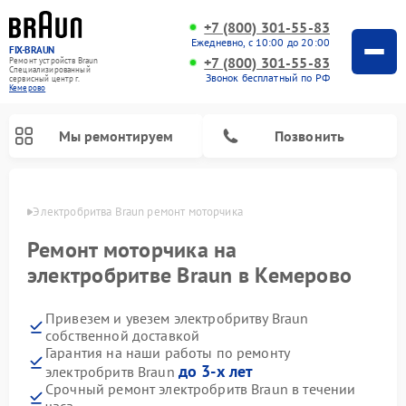
+7 (800) 301-55-83
Ежедневно, с 10:00 до 20:00
FIX-BRAUN
+7 (800) 301-55-83
Ремонт устройств Braun
Специализированный
Звонок бесплатный по РФ
cервисный центр г.
Кемерово
Мы ремонтируем
Позвонить
ерово
Электробритва Braun ремонт моторчика
Ремонт моторчика на
электробритве Braun в Кемерово
Привезем и увезем электробритву Braun
Ремонт водонагревателей Braun
собственной доставкой
Гарантия на наши работы по ремонту
до 3-х лет
электробритв Braun
Срочный ремонт электробритв Braun в течении