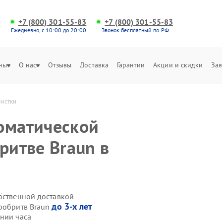
+7 (800) 301-55-83
+7 (800) 301-55-83
Ежедневно, с 10:00 до 20:00
Звонок бесплатный по РФ
ны
О нас
Отзывы
Доставка
Гарантии
Акции и скидки
Зая
чистки
оматической
ритве Braun в
обственной доставкой
до 3-х лет
тробритв Braun
ении часа