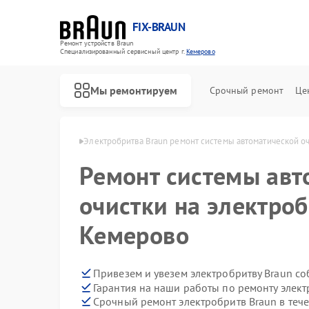
FIX-BRAUN
Ремонт устройств Braun
Специализированный cервисный центр г.
Кемерово
Мы ремонтируем
Срочный ремонт
Це
тв Braun в Кемерово
Электробритва Braun ремонт системы автоматической о
Ремонт системы авт
очистки на электроб
Кемерово
Ремонт водонагревателей Braun
Ремонт парогенераторов Braun
Ремонт соковыжималок Braun
Привезем и увезем электробритву Braun с
Гарантия на наши работы по ремонту элек
Срочный ремонт электробритв Braun в теч