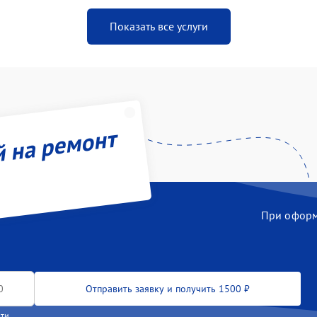
Показать все услуги
й на ремонт
При оформл
Отправить заявку и получить 1500 ₽
сти