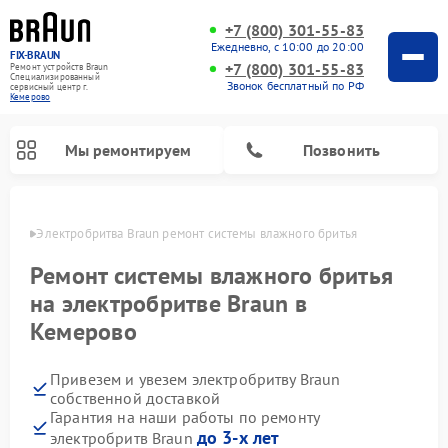
+7 (800) 301-55-83
Ежедневно, с 10:00 до 20:00
FIX-BRAUN
+7 (800) 301-55-83
Ремонт устройств Braun
Специализированный
Звонок бесплатный по РФ
cервисный центр г.
Кемерово
Мы ремонтируем
Позвонить
ерово
Электробритва Braun ремонт системы влажного бритья
Ремонт системы влажного бритья
на электробритве Braun в
Кемерово
Ремонт водонагревателей Braun
Привезем и увезем электробритву Braun
собственной доставкой
Гарантия на наши работы по ремонту
до 3-х лет
электробритв Braun