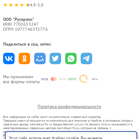
4.9-5.0
ООО "Русервис"
ИНН 7702633247
ОГРН 1077746335776
Поделиться в соц. сетях:
Мы принимаем
все формы оплаты
Политика конфиденциальности
Вся информация на сайте носит исключительно справочный характер.
Товарные знаки используются исключительно для описания устройств, в отношении которых
сервисные центры kem.braun-fix.ru предоставляют услуги по ремонту. Услуги оказываются в
неавторизованных сервисных центрах kem.braun-fix.ru, которые не связаны с
правообладателями товарных знаков или их официальными представителями.
Ремонт осуществляется для устройств, уже введенных в гражданский оборот в соответствии
Этот сайт использует файлы cookie. Вы можете