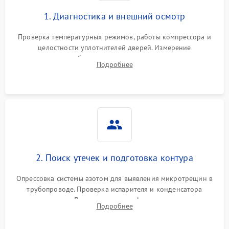
1. Диагностика и внешний осмотр
Проверка температурных режимов, работы компрессора и
целостности уплотнителей дверей. Измерение
сопротивления обмоток мотора, проверка термостата и
Подробнее
считывание кодов ошибок с электронного дисплея.
2. Поиск утечек и подготовка контура
Опрессовка системы азотом для выявления микротрещин в
трубопроводе. Проверка испарителя и конденсатора
течеискателем. Демонтаж старого фильтра-осушителя и
Подробнее
продувка капиллярной трубки для устранения засоров.