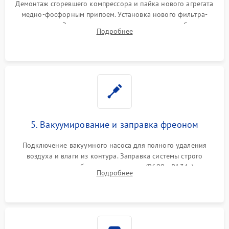
Демонтаж сгоревшего компрессора и пайка нового агрегата
медно-фосфорным припоем. Установка нового фильтра-
осушителя. Замена изношенных вентиляторов обдува,
Подробнее
сломанных заслонок или поврежденных дверных петель.
5. Вакуумирование и заправка фреоном
Подключение вакуумного насоса для полного удаления
воздуха и влаги из контура. Заправка системы строго
дозированным объемом хладагента (R600a, R134a) по
Подробнее
электронным весам. Контроль рабочего давления в системе.