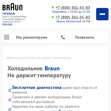
+7 (800) 301-55-83
Ежедневно, с 10:00 до 20:00
FIX-BRAUN
+7 (800) 301-55-83
Ремонт устройств Braun
Специализированный
Звонок бесплатный по РФ
cервисный центр г.
Кемерово
Мы ремонтируем
Позвонить
ерово
Холодильник Braun не держит температуру
Холодильник
Braun
Не держит температуру
Бесплатная диагностика
даже при отказе от
Ремонт водонагревателей Braun
ремонта
Привезем и увезем холодильник Braun
собственной доставкой
Гарантия на наши работы по ремонту