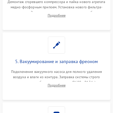
Демонтаж сгоревшего компрессора и пайка нового агрегата
медно-фосфорным припоем. Установка нового фильтра-
осушителя. Замена изношенных вентиляторов обдува,
Подробнее
сломанных заслонок или поврежденных дверных петель.
5. Вакуумирование и заправка фреоном
Подключение вакуумного насоса для полного удаления
воздуха и влаги из контура. Заправка системы строго
дозированным объемом хладагента (R600a, R134a) по
Подробнее
электронным весам. Контроль рабочего давления в системе.