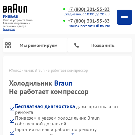
+7 (800) 301-55-83
Ежедневно, с 10:00 до 20:00
FIX-BRAUN
+7 (800) 301-55-83
Ремонт устройств Braun
Специализированный
Звонок бесплатный по РФ
cервисный центр г.
Кемерово
Мы ремонтируем
Позвонить
ерово
Холодильник Braun не работает компрессор
Холодильник
Braun
Не работает компрессор
Бесплатная диагностика
даже при отказе от
Ремонт водонагревателей Braun
ремонта
Привезем и увезем холодильник Braun
собственной доставкой
Гарантия на наши работы по ремонту