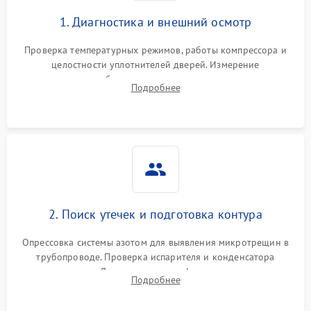
1. Диагностика и внешний осмотр
Проверка температурных режимов, работы компрессора и
целостности уплотнителей дверей. Измерение
сопротивления обмоток мотора, проверка термостата и
Подробнее
считывание кодов ошибок с электронного дисплея.
2. Поиск утечек и подготовка контура
Опрессовка системы азотом для выявления микротрещин в
трубопроводе. Проверка испарителя и конденсатора
течеискателем. Демонтаж старого фильтра-осушителя и
Подробнее
продувка капиллярной трубки для устранения засоров.