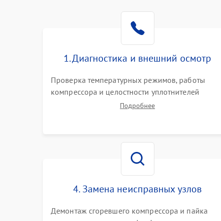
1. Диагностика и внешний осмотр
Проверка температурных режимов, работы
компрессора и целостности уплотнителей
дверей. Измерение сопротивления обмоток
Подробнее
мотора, проверка термостата и считывание
кодов ошибок с электронного дисплея.
4. Замена неисправных узлов
Демонтаж сгоревшего компрессора и пайка