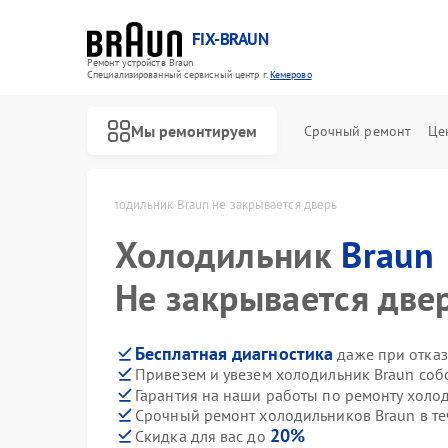
FIX-BRAUN
Ремонт устройств Braun
Специализированный cервисный центр г.
Кемерово
Мы ремонтируем
Срочный ремонт
Це
raun в Кемерово
Холодильник Braun не закрывается дверь
Холодильник
Braun
Не закрывается две
Бесплатная диагностика
даже при отказ
Привезем и увезем холодильник Braun соб
Ремонт водонагревателей Braun
Ремонт парогенераторов Braun
Ремонт соковыжималок Braun
Гарантия на наши работы по ремонту холо
Срочный ремонт холодильников Braun в те
20%
Скидка для вас до