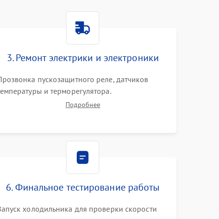
3. Ремонт электрики и электроники
Прозвонка пускозащитного реле, датчиков
температуры и терморегулятора.
Восстановление цепей питания системы No
Подробнее
Frost, включая ТЭН оттайки и вентилятор.
Ремонт или замена платы управления при сбоях
алгоритмов.
6. Финальное тестирование работы
Запуск холодильника для проверки скорости