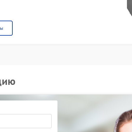
ны
цию