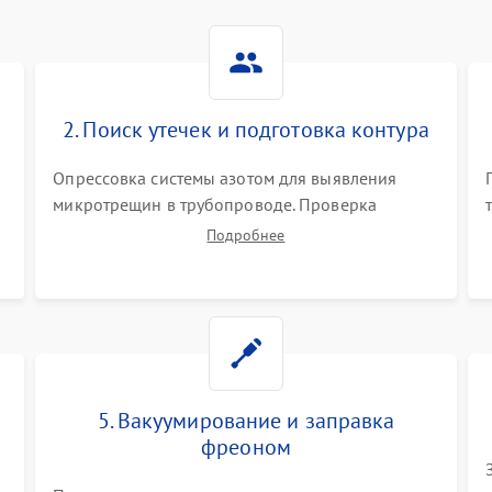
2. Поиск утечек и подготовка контура
Опрессовка системы азотом для выявления
микротрещин в трубопроводе. Проверка
испарителя и конденсатора течеискателем.
Подробнее
Демонтаж старого фильтра-осушителя и
продувка капиллярной трубки для устранения
засоров.
5. Вакуумирование и заправка
фреоном