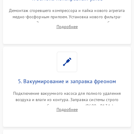
Демонтаж сгоревшего компрессора и пайка нового агрегата
медно-фосфорным припоем. Установка нового фильтра-
осушителя. Замена изношенных вентиляторов обдува,
Подробнее
сломанных заслонок или поврежденных дверных петель.
5. Вакуумирование и заправка фреоном
Подключение вакуумного насоса для полного удаления
воздуха и влаги из контура. Заправка системы строго
дозированным объемом хладагента (R600a, R134a) по
Подробнее
электронным весам. Контроль рабочего давления в системе.