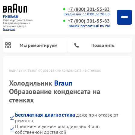
+7 (800) 301-55-83
Ежедневно, с 10:00 до 20:00
FIX-BRAUN
+7 (800) 301-55-83
Ремонт устройств Braun
Специализированный
Звонок бесплатный по РФ
cервисный центр г.
Кемерово
Мы ремонтируем
Позвонить
о
Холодильник Braun образование конденсата на стенках
Холодильник
Braun
Образование конденсата на
стенках
Ремонт водонагревателей Braun
Бесплатная диагностика
даже при отказе от
ремонта
Привезем и увезем холодильник Braun
собственной доставкой