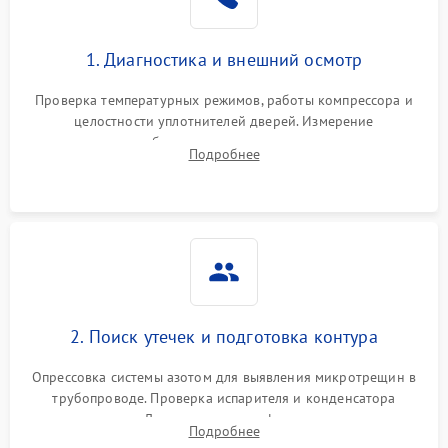
1. Диагностика и внешний осмотр
Проверка температурных режимов, работы компрессора и
целостности уплотнителей дверей. Измерение
сопротивления обмоток мотора, проверка термостата и
Подробнее
считывание кодов ошибок с электронного дисплея.
2. Поиск утечек и подготовка контура
Опрессовка системы азотом для выявления микротрещин в
трубопроводе. Проверка испарителя и конденсатора
течеискателем. Демонтаж старого фильтра-осушителя и
Подробнее
продувка капиллярной трубки для устранения засоров.