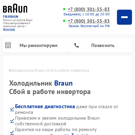
+7 (800) 301-55-83
Ежедневно, с 10:00 до 20:00
FIX-BRAUN
+7 (800) 301-55-83
Ремонт устройств Braun
Специализированный
Звонок бесплатный по РФ
cервисный центр г.
Кемерово
Мы ремонтируем
Позвонить
ерово
Холодильник Braun сбой в работе инвертора
Холодильник
Braun
Сбой в работе инвертора
Бесплатная диагностика
даже при отказе от
Ремонт водонагревателей Braun
ремонта
Привезем и увезем холодильник Braun
собственной доставкой
Гарантия на наши работы по ремонту