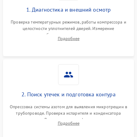
1. Диагностика и внешний осмотр
Проверка температурных режимов, работы компрессора и
целостности уплотнителей дверей. Измерение
сопротивления обмоток мотора, проверка термостата и
Подробнее
считывание кодов ошибок с электронного дисплея.
2. Поиск утечек и подготовка контура
Опрессовка системы азотом для выявления микротрещин в
трубопроводе. Проверка испарителя и конденсатора
течеискателем. Демонтаж старого фильтра-осушителя и
Подробнее
продувка капиллярной трубки для устранения засоров.