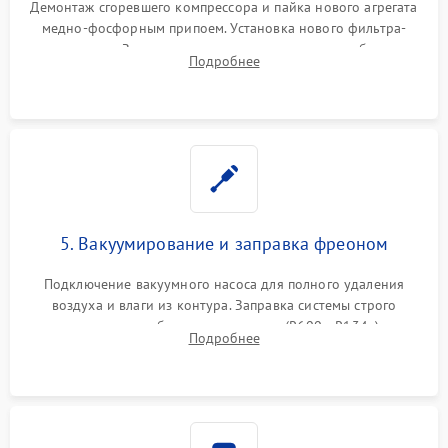
Демонтаж сгоревшего компрессора и пайка нового агрегата
медно-фосфорным припоем. Установка нового фильтра-
осушителя. Замена изношенных вентиляторов обдува,
Подробнее
сломанных заслонок или поврежденных дверных петель.
5. Вакуумирование и заправка фреоном
Подключение вакуумного насоса для полного удаления
воздуха и влаги из контура. Заправка системы строго
дозированным объемом хладагента (R600a, R134a) по
Подробнее
электронным весам. Контроль рабочего давления в системе.