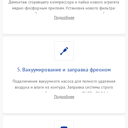
Демонтаж сгоревшего компрессора и пайка нового агрегата
медно-фосфорным припоем. Установка нового фильтра-
осушителя. Замена изношенных вентиляторов обдува,
Подробнее
сломанных заслонок или поврежденных дверных петель.
5. Вакуумирование и заправка фреоном
Подключение вакуумного насоса для полного удаления
воздуха и влаги из контура. Заправка системы строго
дозированным объемом хладагента (R600a, R134a) по
Подробнее
электронным весам. Контроль рабочего давления в системе.