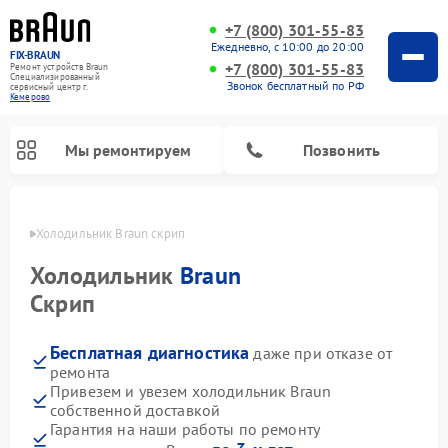
+7 (800) 301-55-83
Ежедневно, с 10:00 до 20:00
FIX-BRAUN
+7 (800) 301-55-83
Ремонт устройств Braun
Специализированный
Звонок бесплатный по РФ
cервисный центр г.
Кемерово
Мы ремонтируем
Позвонить
ерово
Холодильник Braun скрип
Холодильник
Braun
Скрип
Бесплатная диагностика
даже при отказе от
Ремонт водонагревателей Braun
ремонта
Привезем и увезем холодильник Braun
собственной доставкой
Гарантия на наши работы по ремонту