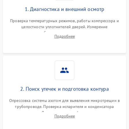
1. Диагностика и внешний осмотр
Проверка температурных режимов, работы компрессора и
целостности уплотнителей дверей. Измерение
сопротивления обмоток мотора, проверка термостата и
Подробнее
считывание кодов ошибок с электронного дисплея.
2. Поиск утечек и подготовка контура
Опрессовка системы азотом для выявления микротрещин в
трубопроводе. Проверка испарителя и конденсатора
течеискателем. Демонтаж старого фильтра-осушителя и
Подробнее
продувка капиллярной трубки для устранения засоров.