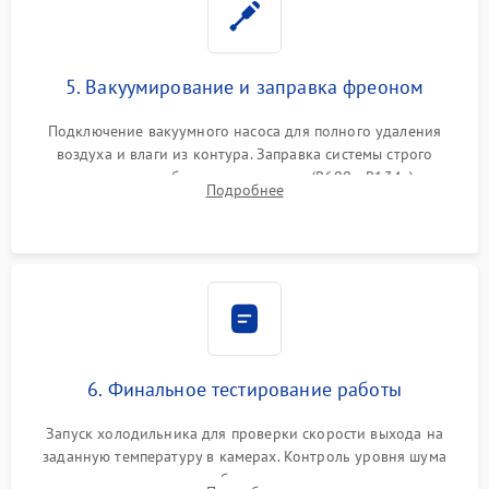
5. Вакуумирование и заправка фреоном
Подключение вакуумного насоса для полного удаления
воздуха и влаги из контура. Заправка системы строго
дозированным объемом хладагента (R600a, R134a) по
Подробнее
электронным весам. Контроль рабочего давления в системе.
6. Финальное тестирование работы
Запуск холодильника для проверки скорости выхода на
заданную температуру в камерах. Контроль уровня шума
компрессора, отсутствия обмерзания стенок и корректного