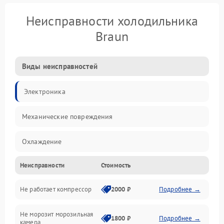
Неисправности холодильника
Braun
Виды неисправностей
Электроника
Механические повреждения
Охлаждение
Неисправности
Стоимость
Механика
Не работает компрессор
2000 ₽
Подробнее →
Электропитание
Не морозит морозильная
Дренаж
1800 ₽
Подробнее →
камера