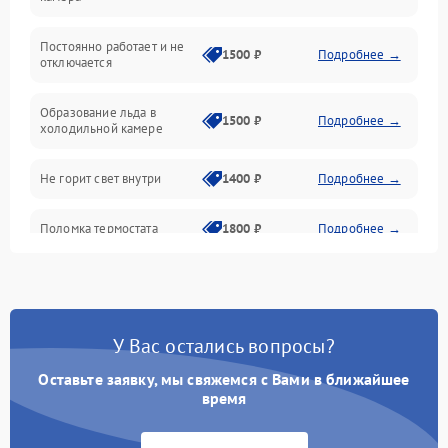
Оттайка
Постоянно работает и не
1500 ₽
Подробнее →
отключается
Программное обеспечение
Образование льда в
1500 ₽
Подробнее →
холодильной камере
Не горит свет внутри
1400 ₽
Подробнее →
Поломка термостата
1800 ₽
Подробнее →
Не работает вентилятор
1800 ₽
Подробнее →
Поломка системы No Frost
2600 ₽
Подробнее →
У Вас остались вопросы?
Оставьте заявку, мы свяжемся с Вами в ближайшее
Образование конденсата
1800 ₽
Подробнее →
на стенках
время
Сбой в работе инвертора
2100 ₽
Подробнее →