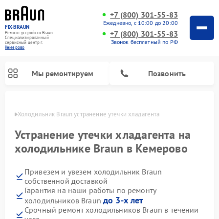
+7 (800) 301-55-83
Ежедневно, с 10:00 до 20:00
FIX-BRAUN
+7 (800) 301-55-83
Ремонт устройств Braun
Специализированный
Звонок бесплатный по РФ
cервисный центр г.
Кемерово
Мы ремонтируем
Позвонить
ерово
Холодильник Braun устранение утечки хладагента
Устранение утечки хладагента на
холодильнике Braun в Кемерово
Привезем и увезем холодильник Braun
Ремонт водонагревателей Braun
собственной доставкой
Гарантия на наши работы по ремонту
до 3-х лет
холодильников Braun
Срочный ремонт холодильников Braun в течении