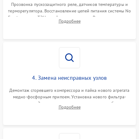
Прозвонка пускозащитного реле, датчиков температуры и
терморегулятора. Восстановление цепей питания системы No
Frost, включая ТЭН оттайки и вентилятор. Ремонт или замена
Подробнее
платы управления при сбоях алгоритмов.
4. Замена неисправных узлов
Демонтаж сгоревшего компрессора и пайка нового агрегата
медно-фосфорным припоем. Установка нового фильтра-
осушителя. Замена изношенных вентиляторов обдува,
Подробнее
сломанных заслонок или поврежденных дверных петель.