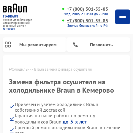
+7 (800) 301-55-83
Ежедневно, с 10:00 до 20:00
FIX-BRAUN
+7 (800) 301-55-83
Ремонт устройств Braun
Специализированный
Звонок бесплатный по РФ
cервисный центр г.
Кемерово
Мы ремонтируем
Позвонить
ерово
Холодильник Braun замена фильтра осушителя
Замена фильтра осушителя на
холодильнике Braun в Кемерово
Привезем и увезем холодильник Braun
Ремонт водонагревателей Braun
собственной доставкой
Гарантия на наши работы по ремонту
до 3-х лет
холодильников Braun
Срочный ремонт холодильников Braun в течении