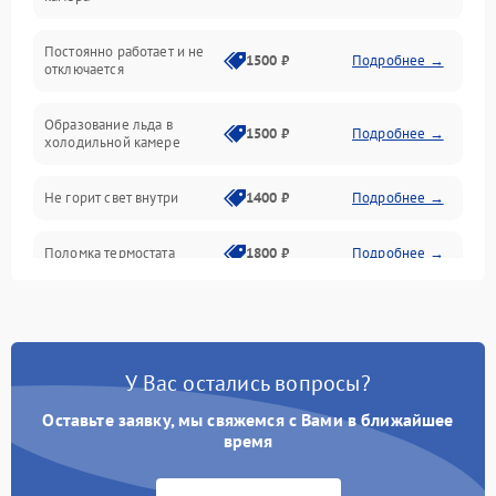
Оттайка
Постоянно работает и не
1500 ₽
Подробнее →
отключается
Программное обеспечение
Образование льда в
1500 ₽
Подробнее →
холодильной камере
Не горит свет внутри
1400 ₽
Подробнее →
Поломка термостата
1800 ₽
Подробнее →
Не работает вентилятор
1800 ₽
Подробнее →
Поломка системы No Frost
2600 ₽
Подробнее →
У Вас остались вопросы?
Оставьте заявку, мы свяжемся с Вами в ближайшее
Образование конденсата
1800 ₽
Подробнее →
на стенках
время
Сбой в работе инвертора
2100 ₽
Подробнее →