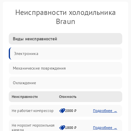
Неисправности холодильника
Braun
Виды неисправностей
Электроника
Механические повреждения
Охлаждение
Неисправности
Стоимость
Механика
Не работает компрессор
2000 ₽
Подробнее →
Электропитание
Не морозит морозильная
Дренаж
1800 ₽
Подробнее →
камера