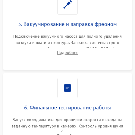
5. Вакуумирование и заправка фреоном
Подключение вакуумного насоса для полного удаления
воздуха и влаги из контура. Заправка системы строго
дозированным объемом хладагента (R600a, R134a) по
Подробнее
электронным весам. Контроль рабочего давления в системе.
6. Финальное тестирование работы
Запуск холодильника для проверки скорости выхода на
заданную температуру в камерах. Контроль уровня шума
компрессора, отсутствия обмерзания стенок и корректного