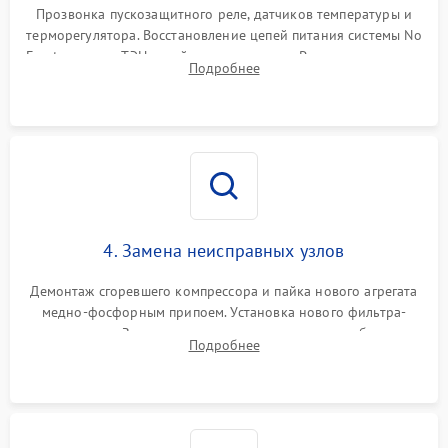
Прозвонка пускозащитного реле, датчиков температуры и
терморегулятора. Восстановление цепей питания системы No
Frost, включая ТЭН оттайки и вентилятор. Ремонт или замена
Подробнее
платы управления при сбоях алгоритмов.
4. Замена неисправных узлов
Демонтаж сгоревшего компрессора и пайка нового агрегата
медно-фосфорным припоем. Установка нового фильтра-
осушителя. Замена изношенных вентиляторов обдува,
Подробнее
сломанных заслонок или поврежденных дверных петель.