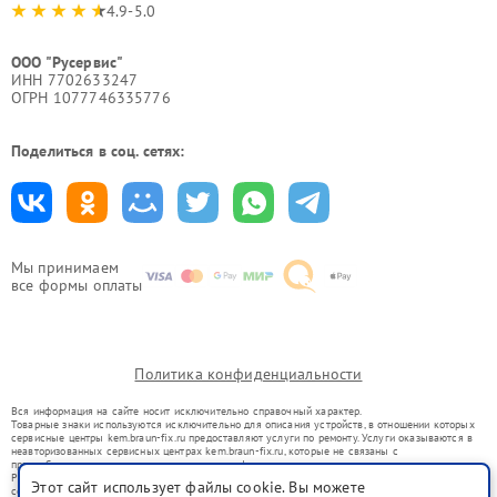
4.9-5.0
ООО "Русервис"
ИНН 7702633247
ОГРН 1077746335776
Поделиться в соц. сетях:
Мы принимаем
все формы оплаты
Политика конфиденциальности
Вся информация на сайте носит исключительно справочный характер.
Товарные знаки используются исключительно для описания устройств, в отношении которых
сервисные центры kem.braun-fix.ru предоставляют услуги по ремонту. Услуги оказываются в
неавторизованных сервисных центрах kem.braun-fix.ru, которые не связаны с
правообладателями товарных знаков или их официальными представителями.
Ремонт осуществляется для устройств, уже введенных в гражданский оборот в соответствии
Этот сайт использует файлы cookie. Вы можете
со статьей 1487 ГК РФ.