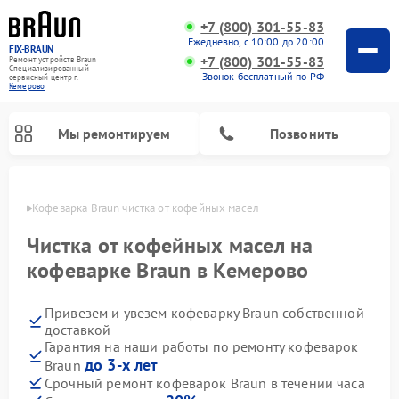
+7 (800) 301-55-83
Ежедневно, с 10:00 до 20:00
FIX-BRAUN
+7 (800) 301-55-83
Ремонт устройств Braun
Специализированный
Звонок бесплатный по РФ
cервисный центр г.
Кемерово
Мы ремонтируем
Позвонить
ерово
Кофеварка Braun чистка от кофейных масел
Чистка от кофейных масел на
кофеварке Braun в Кемерово
Привезем и увезем кофеварку Braun собственной
Ремонт водонагревателей Braun
доставкой
Гарантия на наши работы по ремонту кофеварок
до 3-х лет
Braun
Срочный ремонт кофеварок Braun в течении часа