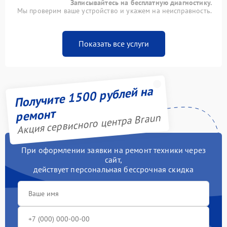
Записывайтесь на бесплатную диагностику.
Мы проверим ваше устройство и укажем на неисправность.
Показать все услуги
Получите 1500 рублей на
ремонт
Акция сервисного центра Braun
При оформлении заявки на ремонт техники через
сайт,
действует персональная бессрочная скидка