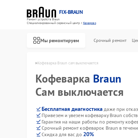
FIX-BRAUN
Ремонт устройств Braun
Специализированный cервисный центр г.
Кемерово
Мы ремонтируем
Срочный ремонт
Це
к Braun в Кемерово
Кофеварка Braun сам выключается
Кофеварка
Braun
Сам выключается
Бесплатная диагностика
даже при отказ
Привезем и увезем кофеварку Braun собст
Ремонт водонагревателей Braun
Ремонт парогенераторов Braun
Ремонт соковыжималок Braun
Гарантия на наши работы по ремонту кофе
Срочный ремонт кофеварок Braun в течени
20%
Скидка для вас до