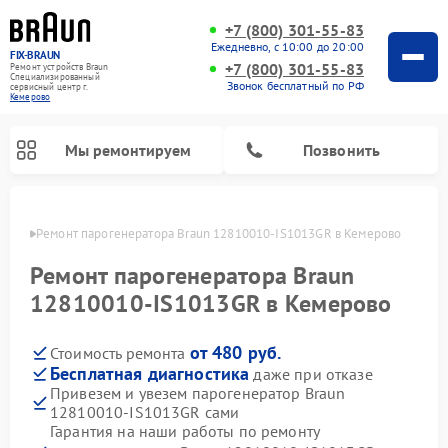
+7 (800) 301-55-83
Ежедневно, с 10:00 до 20:00
FIX-BRAUN
+7 (800) 301-55-83
Ремонт устройств Braun
Специализированный
Звонок бесплатный по РФ
cервисный центр г.
Кемерово
Мы ремонтируем
Позвонить
ерово
Ремонт парогенератора Braun 12810010-IS1013GR в Кемерово
Ремонт парогенератора Braun
12810010-IS1013GR в Кемерово
от 480 руб.
Стоимость ремонта
Ремонт водонагревателей Braun
Бесплатная диагностика
даже при отказе
Привезем и увезем парогенератор Braun
12810010-IS1013GR сами
Гарантия на наши работы по ремонту