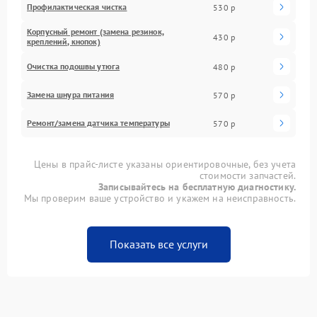
Профилактическая чистка
530 р
Корпусный ремонт (замена резинок,
430 р
креплений, кнопок)
Очистка подошвы утюга
480 р
Замена шнура питания
570 р
Ремонт/замена датчика температуры
570 р
Цены в прайс-листе указаны ориентировочные, без учета
стоимости запчастей.
Записывайтесь на бесплатную диагностику.
Мы проверим ваше устройство и укажем на неисправность.
Показать все услуги