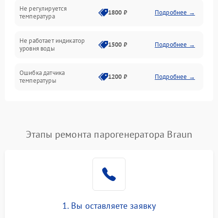
Не регулируется
1800 ₽
Подробнее →
температура
Не работает индикатор
1500 ₽
Подробнее →
уровня воды
Ошибка датчика
1200 ₽
Подробнее →
температуры
Не работает индикатор
1000 ₽
Подробнее →
Ошибка платы управления
1500 ₽
Подробнее →
Этапы ремонта парогенератора Braun
Сбой режима работы
1200 ₽
Подробнее →
Не сохраняет настройки
1200 ₽
Подробнее →
Не включается
1500 ₽
Подробнее →
1. Вы оставляете заявку