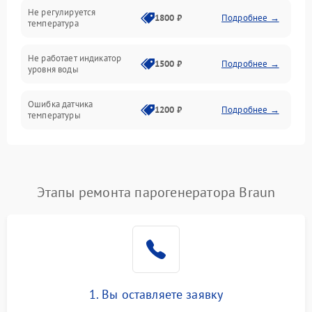
Не регулируется
1800 ₽
Подробнее →
температура
Не работает индикатор
1500 ₽
Подробнее →
уровня воды
Ошибка датчика
1200 ₽
Подробнее →
температуры
Не работает индикатор
1000 ₽
Подробнее →
Ошибка платы управления
1500 ₽
Подробнее →
Этапы ремонта парогенератора Braun
Сбой режима работы
1200 ₽
Подробнее →
Не сохраняет настройки
1200 ₽
Подробнее →
Не включается
1500 ₽
Подробнее →
1. Вы оставляете заявку