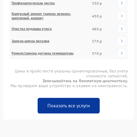
Профилактическая чистка
530 р
Корпусный ремонт (замена резинок,
430 р
креплений, кнопок)
Очистка подошвы утюга
480 р
Замена шнура питания
570 р
Ремонт/замена датчика температуры
570 р
Цены в прайс-листе указаны ориентировочные, без учета
стоимости запчастей.
Записывайтесь на бесплатную диагностику.
Мы проверим ваше устройство и укажем на неисправность.
Показать все услуги