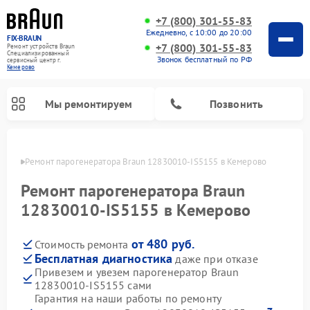
+7 (800) 301-55-83
Ежедневно, с 10:00 до 20:00
FIX-BRAUN
+7 (800) 301-55-83
Ремонт устройств Braun
Специализированный
Звонок бесплатный по РФ
cервисный центр г.
Кемерово
Мы ремонтируем
Позвонить
ерово
Ремонт парогенератора Braun 12830010-IS5155 в Кемерово
Ремонт парогенератора Braun
12830010-IS5155 в Кемерово
от 480 руб.
Стоимость ремонта
Ремонт водонагревателей Braun
Бесплатная диагностика
даже при отказе
Привезем и увезем парогенератор Braun
12830010-IS5155 сами
Гарантия на наши работы по ремонту