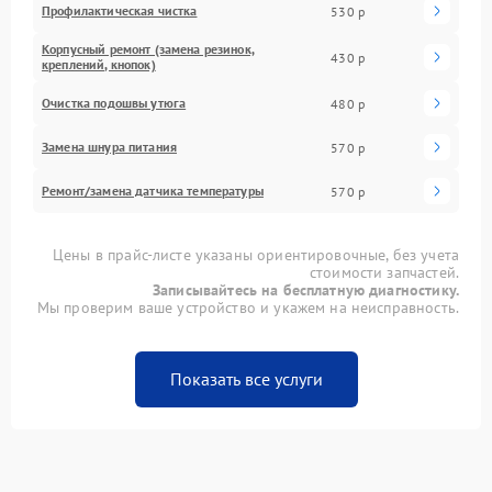
Профилактическая чистка
530 р
Корпусный ремонт (замена резинок,
430 р
креплений, кнопок)
Очистка подошвы утюга
480 р
Замена шнура питания
570 р
Ремонт/замена датчика температуры
570 р
Цены в прайс-листе указаны ориентировочные, без учета
стоимости запчастей.
Записывайтесь на бесплатную диагностику.
Мы проверим ваше устройство и укажем на неисправность.
Показать все услуги