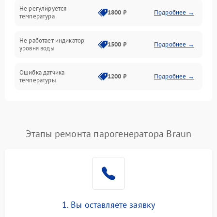
Не регулируется
1800 ₽
Подробнее →
температура
Не работает индикатор
1500 ₽
Подробнее →
уровня воды
Ошибка датчика
1200 ₽
Подробнее →
температуры
Не работает индикатор
1000 ₽
Подробнее →
Ошибка платы управления
1500 ₽
Подробнее →
Этапы ремонта парогенератора Braun
Сбой режима работы
1200 ₽
Подробнее →
Не сохраняет настройки
1200 ₽
Подробнее →
Не включается
1500 ₽
Подробнее →
1. Вы оставляете заявку