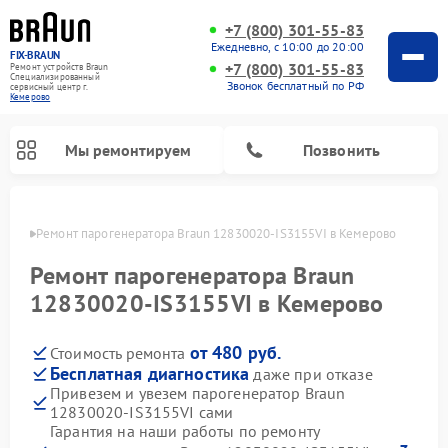
+7 (800) 301-55-83
Ежедневно, с 10:00 до 20:00
FIX-BRAUN
+7 (800) 301-55-83
Ремонт устройств Braun
Специализированный
Звонок бесплатный по РФ
cервисный центр г.
Кемерово
Мы ремонтируем
Позвонить
ерово
Ремонт парогенератора Braun 12830020-IS3155VI в Кемерово
Ремонт парогенератора Braun
12830020-IS3155VI в Кемерово
от 480 руб.
Стоимость ремонта
Ремонт водонагревателей Braun
Бесплатная диагностика
даже при отказе
Привезем и увезем парогенератор Braun
12830020-IS3155VI сами
Гарантия на наши работы по ремонту