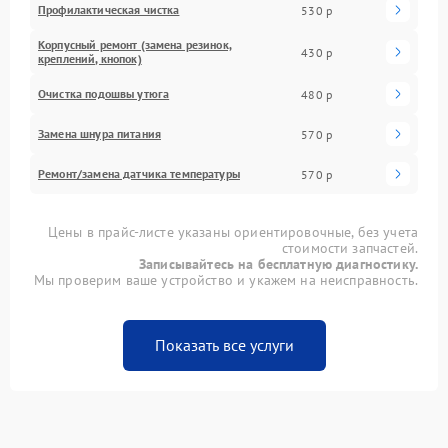
Профилактическая чистка
530 р
Корпусный ремонт (замена резинок,
430 р
креплений, кнопок)
Очистка подошвы утюга
480 р
Замена шнура питания
570 р
Ремонт/замена датчика температуры
570 р
Цены в прайс-листе указаны ориентировочные, без учета
стоимости запчастей.
Записывайтесь на бесплатную диагностику.
Мы проверим ваше устройство и укажем на неисправность.
Показать все услуги