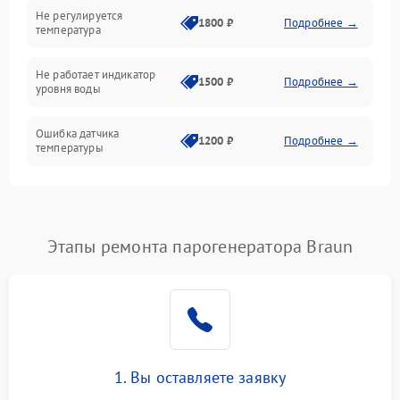
Не регулируется
1800 ₽
Подробнее →
температура
Не работает индикатор
1500 ₽
Подробнее →
уровня воды
Ошибка датчика
1200 ₽
Подробнее →
температуры
Не работает индикатор
1000 ₽
Подробнее →
Ошибка платы управления
1500 ₽
Подробнее →
Этапы ремонта парогенератора Braun
Сбой режима работы
1200 ₽
Подробнее →
Не сохраняет настройки
1200 ₽
Подробнее →
Не включается
1500 ₽
Подробнее →
1. Вы оставляете заявку