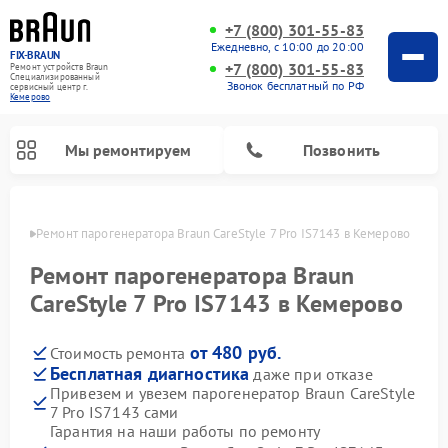
+7 (800) 301-55-83
Ежедневно, с 10:00 до 20:00
FIX-BRAUN
+7 (800) 301-55-83
Ремонт устройств Braun
Специализированный
Звонок бесплатный по РФ
cервисный центр г.
Кемерово
Мы ремонтируем
Позвонить
ерово
Ремонт парогенератора Braun CareStyle 7 Pro IS7143 в Кемерово
Ремонт парогенератора Braun
CareStyle 7 Pro IS7143 в Кемерово
от 480 руб.
Стоимость ремонта
Ремонт водонагревателей Braun
Бесплатная диагностика
даже при отказе
Привезем и увезем парогенератор Braun CareStyle
7 Pro IS7143 сами
Гарантия на наши работы по ремонту