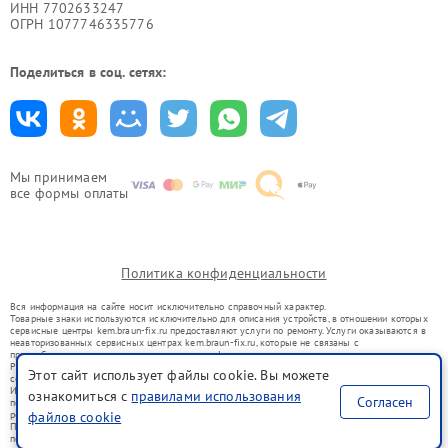
ИНН 7702633247
ОГРН 1077746335776
Поделиться в соц. сетях:
Мы принимаем
все формы оплаты
Политика конфиденциальности
Вся информация на сайте носит исключительно справочный характер.
Товарные знаки используются исключительно для описания устройств, в отношении которых
сервисные центры kem.braun-fix.ru предоставляют услуги по ремонту. Услуги оказываются в
неавторизованных сервисных центрах kem.braun-fix.ru, которые не связаны с
правообладателями товарных знаков или их официальными представителями.
Ремонт осуществляется для устройств, уже введенных в гражданский оборот в соответствии
Этот сайт использует файлы cookie. Вы можете
со статьей 1487 ГК РФ.
Использование товарных знаков не преследует цели индивидуализации услуг или введения
ознакомиться с
правилами использования
Согласен
потребителей в заблуждение, а служит для информирования о предоставляемых услугах по
ремонту техники указанных брендов.
файлов cookie
Представленная на сайте информация не является публичной офертой, определяемой
положениями Статьи 437(2) Гражданского кодекса РФ