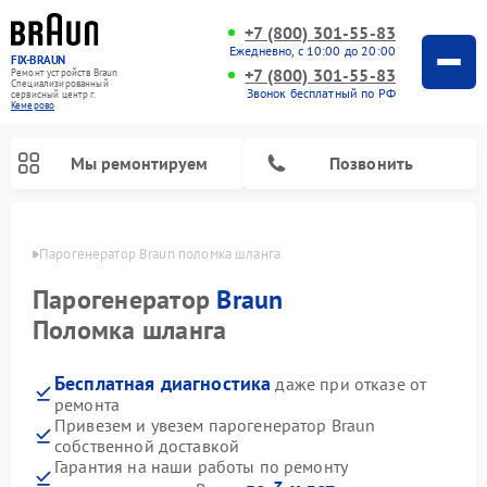
+7 (800) 301-55-83
Ежедневно, с 10:00 до 20:00
FIX-BRAUN
+7 (800) 301-55-83
Ремонт устройств Braun
Специализированный
Звонок бесплатный по РФ
cервисный центр г.
Кемерово
Мы ремонтируем
Позвонить
ерово
Парогенератор Braun поломка шланга
Парогенератор
Braun
Поломка шланга
Бесплатная диагностика
даже при отказе от
Ремонт водонагревателей Braun
ремонта
Привезем и увезем парогенератор Braun
собственной доставкой
Гарантия на наши работы по ремонту