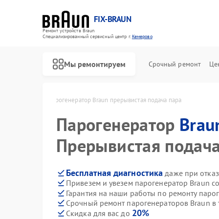
FIX-BRAUN
Ремонт устройств Braun
Специализированный cервисный центр г.
Кемерово
Мы ремонтируем
Срочный ремонт
Це
raun в Кемерово
Парогенератор Braun прерывистая подача пара
Парогенератор
Brau
Прерывистая подача
Бесплатная диагностика
даже при отказ
Привезем и увезем парогенератор Braun с
Ремонт водонагревателей Braun
Ремонт соковыжималок Braun
Гарантия на наши работы по ремонту паро
Срочный ремонт парогенераторов Braun в 
20%
Скидка для вас до