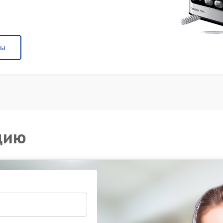
ны
цию