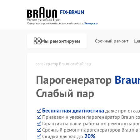
FIX-BRAUN
Ремонт устройств Braun
Специализированный cервисный центр г.
Кемерово
Мы ремонтируем
Срочный ремонт
Це
raun в Кемерово
Парогенератор Braun слабый пар
Парогенератор
Brau
Слабый пар
Бесплатная диагностика
даже при отказ
Привезем и увезем парогенератор Braun с
Ремонт водонагревателей Braun
Ремонт соковыжималок Braun
Гарантия на наши работы по ремонту паро
Срочный ремонт парогенераторов Braun в 
20%
Скидка для вас до