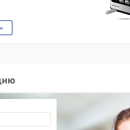
ны
цию