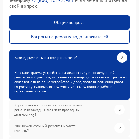
телефону
+7 (800) 301-55-83
если не нашли ответ на
свой вопрос.
Общие вопросы
Вопросы по ремонту водонагревателей
Какие документы вы предоставляете?
На этапе приема устройства на диагностику и последующий
ремонт вам будет предоставлен заказ-наряд с указанием страховых
обязательств на ваше устройство. Далее, после выполнения работ
по ремонту техники, вы получите акт выполненных работ и
гарантийный талон.
Я уже знаю в чем неисправность и какой
ремонт необходим. Для чего проводить
диагностику?
Мне нужен срочный ремонт. Сможете
сделать?