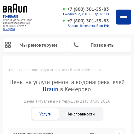
+7 (800) 301-55-83
Ежедневно, с 10:00 до 20:00
FIX-BRAUN
+7 (800) 301-55-83
Ремонт устройств Braun
Специализированный
Звонок бесплатный по РФ
cервисный центр г.
Кемерово
Мы ремонтируем
Позвонить
Цены
Цены на ремонт водонагревателя Braun в Кемерово
Цены на услуги ремонта водонагревателей
Braun
в Кемерово
Цены актуальны на текущую дату 07.08.2026
Услуги
Неисправности
Профилактическая чистка