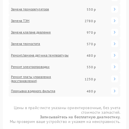
Замена терморегулятора
530 р
Замена ТЭН
2780 р
Замена клапана давления
970 р
Замена термостата
570 р
Ремонт/замена датчика температуры
480 р
Ремонт электропроводки
530 р
Ремонт платы управления
1230 р
(восстановление)
Промывка водяного фильтра
480 р
Цены в прайс-листе указаны ориентировочные, без учета
стоимости запчастей.
Записывайтесь на бесплатную диагностику.
Мы проверим ваше устройство и укажем на неисправность.