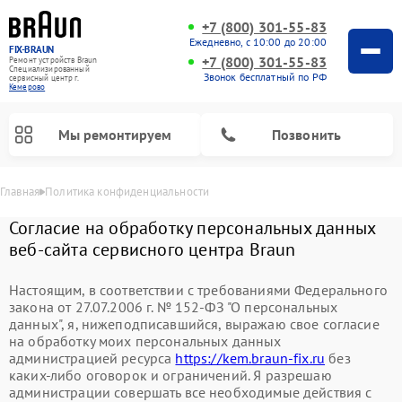
+7 (800) 301-55-83
Ежедневно, с 10:00 до 20:00
FIX-BRAUN
+7 (800) 301-55-83
Ремонт устройств Braun
Специализированный
Звонок бесплатный по РФ
cервисный центр г.
Кемерово
Мы ремонтируем
Позвонить
Главная
Политика конфиденциальности
Согласие на обработку персональных данных
веб-сайта сервисного центра Braun
Настоящим, в соответствии с требованиями Федерального
закона от 27.07.2006 г. № 152-ФЗ "О персональных
данных", я, нижеподписавшийся, выражаю свое согласие
на обработку моих персональных данных
администрацией ресурса
https://kem.braun-fix.ru
без
каких-либо оговорок и ограничений. Я разрешаю
Ремонт водонагревателей Braun
администрации совершать все необходимые действия с