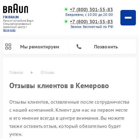
+7 (800) 301-55-83
Ежедневно, с 10:00 до 20:00
FIX-BRAUN
+7 (800) 301-55-83
Ремонт устройств Braun
Специализированный
Звонок бесплатный по РФ
cервисный центр г.
Кемерово
Мы ремонтируем
Позвонить
Главная
Отзывы
Отзывы клиентов в Кемерово
Отзывы клиентов, оставленные после сотрудничества
с нашей компанией. Клиент для нас на первом месте
и его мнение всегда в центре внимания. Вы можете
также оставить отзыв, который обязательно будет
Ремонт водонагревателей Braun
учтен.