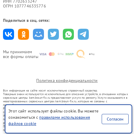
ИНН 7702633247
ОГРН 1077746335776
Поделиться в соц. сетях:
Мы принимаем
все формы оплаты
Политика конфиденциальности
Вся информация на сайте носит исключительно справочный характер.
Товарные знаки используются исключительно для описания устройств, в отношении которых
сервисные центры kem.braun-fix.ru предоставляют услуги по ремонту. Услуги оказываются в
неавторизованных сервисных центрах kem.braun-fix.ru, которые не связаны с
правообладателями товарных знаков или их официальными представителями.
Ремонт осуществляется для устройств, уже введенных в гражданский оборот в соответствии
Этот сайт использует файлы cookie. Вы можете
со статьей 1487 ГК РФ.
Использование товарных знаков не преследует цели индивидуализации услуг или введения
ознакомиться с
правилами использования
Согласен
потребителей в заблуждение, а служит для информирования о предоставляемых услугах по
ремонту техники указанных брендов.
файлов cookie
Представленная на сайте информация не является публичной офертой, определяемой
положениями Статьи 437(2) Гражданского кодекса РФ