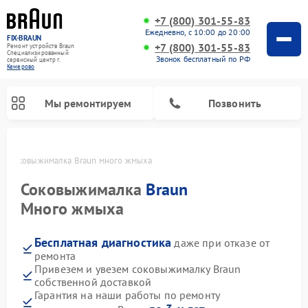
+7 (800) 301-55-83
Ежедневно, с 10:00 до 20:00
FIX-BRAUN
+7 (800) 301-55-83
Ремонт устройств Braun
Специализированный
Звонок бесплатный по РФ
cервисный центр г.
Кемерово
Мы ремонтируем
Позвонить
о
Соковыжималка Braun много жмыха
Соковыжималка
Braun
Много жмыха
Бесплатная диагностика
даже при отказе от
Ремонт водонагревателей Braun
ремонта
Привезем и увезем соковыжималку Braun
собственной доставкой
Гарантия на наши работы по ремонту