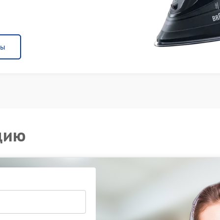
ны
цию