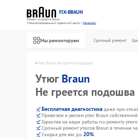
FIX-BRAUN
Ремонт устройств Braun
Специализированный cервисный центр г.
Кемерово
Мы ремонтируем
Срочный ремонт
Це
ов Braun в Кемерово
Утюг Braun не греется подошва
Утюг
Braun
Не греется подошва
Бесплатная диагностика
даже при отказ
Привезем и увезем утюг Braun собственной
Ремонт водонагревателей Braun
Ремонт парогенераторов Braun
Ремонт соковыжималок Braun
Гарантия на наши работы по ремонту утюг
Срочный ремонт утюгов Braun в течении ча
20%
Скидка для вас до