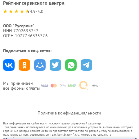
Рейтинг сервисного центра
4.9-5.0
ООО "Русервис"
ИНН 7702633247
ОГРН 1077746335776
Поделиться в соц. сетях:
Мы принимаем
все формы оплаты
Политика конфиденциальности
Вся информация на сайте носит исключительно справочный характер.
Товарные знаки используются исключительно для описания устройств, в отношении которых
сервисные центры kem.braun-fix.ru предоставляют услуги по ремонту. Услуги оказываются в
неавторизованных сервисных центрах kem.braun-fix.ru, которые не связаны с
правообладателями товарных знаков или их официальными представителями.