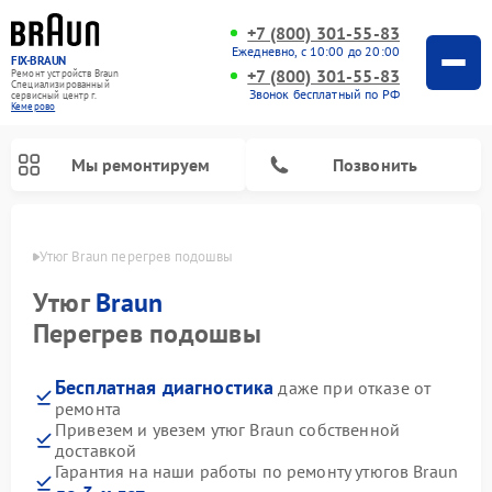
+7 (800) 301-55-83
Ежедневно, с 10:00 до 20:00
FIX-BRAUN
+7 (800) 301-55-83
Ремонт устройств Braun
Специализированный
Звонок бесплатный по РФ
cервисный центр г.
Кемерово
Мы ремонтируем
Позвонить
ерово
Утюг Braun перегрев подошвы
Утюг
Braun
Перегрев подошвы
Бесплатная диагностика
даже при отказе от
Ремонт водонагревателей Braun
ремонта
Привезем и увезем утюг Braun собственной
доставкой
Гарантия на наши работы по ремонту утюгов Braun