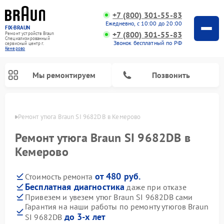
+7 (800) 301-55-83
Ежедневно, с 10:00 до 20:00
FIX-BRAUN
+7 (800) 301-55-83
Ремонт устройств Braun
Специализированный
Звонок бесплатный по РФ
cервисный центр г.
Кемерово
Мы ремонтируем
Позвонить
ерово
Ремонт утюга Braun SI 9682DB в Кемерово
Ремонт утюга Braun SI 9682DB в
Кемерово
от 480 руб.
Стоимость ремонта
Ремонт водонагревателей Braun
Бесплатная диагностика
даже при отказе
Привезем и увезем утюг Braun SI 9682DB сами
Гарантия на наши работы по ремонту утюгов Braun
до 3-х лет
SI 9682DB