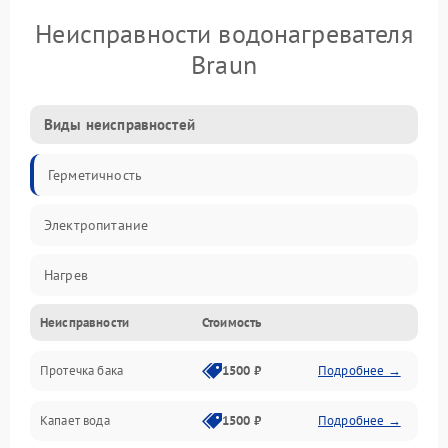
Неисправности водонагревателя
Braun
Виды неисправностей
Герметичность
Электропитание
Нагрев
Неисправности
Стоимость
Датчики
Протечка бака
1500 ₽
Подробнее →
Механика
Капает вода
1500 ₽
Подробнее →