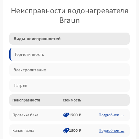
Неисправности водонагревателя
Braun
Виды неисправностей
Герметичность
Электропитание
Нагрев
Неисправности
Стоимость
Датчики
Протечка бака
1500 ₽
Подробнее →
Механика
Капает вода
1500 ₽
Подробнее →